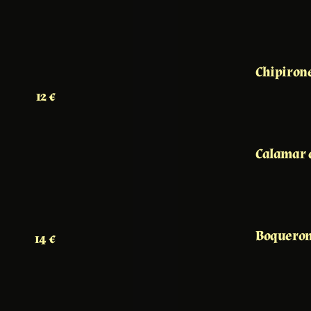
Chipirone
12 €
Calamar 
Boqueron
14 €