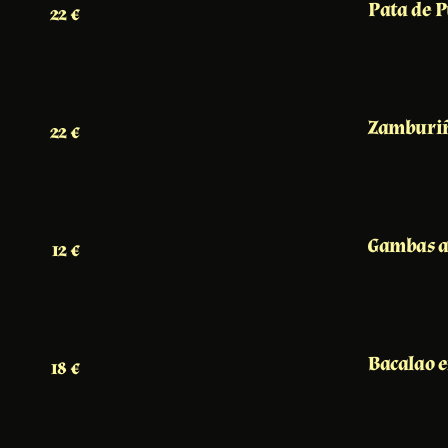
Pata de P
22 €
Zamburiñ
22 €
Gambas a
12 €
Bacalao 
18 €