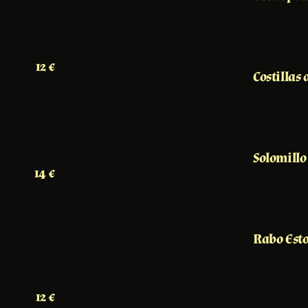
12 €
Costillas
Solomillo
14 €
Rabo Est
12 €