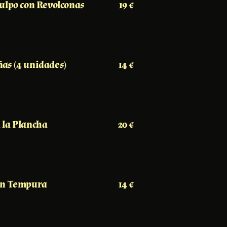
ulpo con Revolconas
19 €
as (4 unidades)
14 €
 la Plancha
20 €
en Tempura
14 €