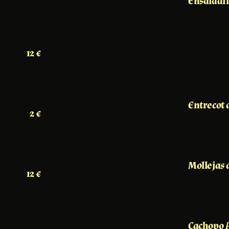
Ensaladil
12 €
Entrecot
2 €
Mollejas 
12 €
Cachopo 