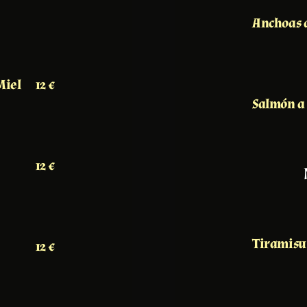
Anchoas 
Miel
12 €
Salmón a 
12 €
Tiramisu
12 €