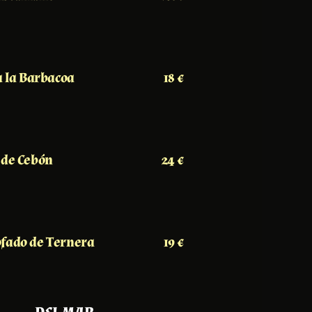
 a la Barbacoa
18 €
 de Cebón
24 €
ofado de Ternera
19 €