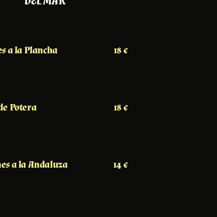
DEL MAR
s a la Plancha
18 €
de Potera
18 €
es a la Andaluza
14 €