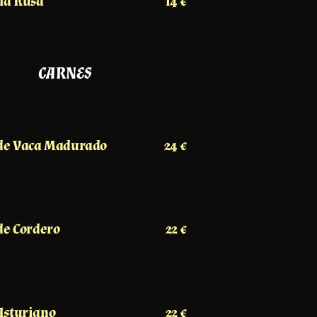
la Rusa
14 €
CARNES
 de Vaca Madurado
24 €
de Cordero
22 €
Asturiano
22 €